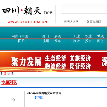
朝天人大网
朝天政府网
问鼎（中国）
部门
乡镇
工业
农业
城镇
图片
视频
发布
旅游
投资
商务
1
2
3
4
专题列表
2025年国家网络安全宣传周
【详细】