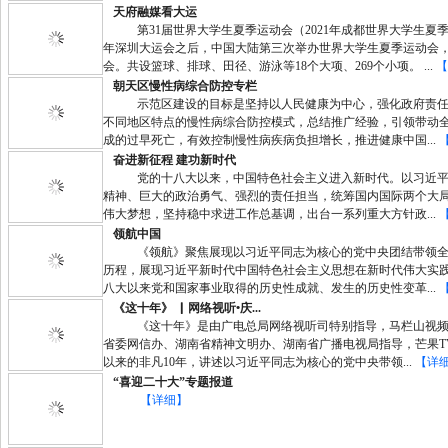
天府融媒看大运
第31届世界大学生夏季运动会（2021年成都世界大学生夏季运
年深圳大运会之后，中国大陆第三次举办世界大学生夏季运动会
会。共设篮球、排球、田径、游泳等18个大项、269个小项。 ...
【
朝天区慢性病综合防控专栏
示范区建设的目标是坚持以人民健康为中心，强化政府责任
不同地区特点的慢性病综合防控模式，总结推广经验，引领带动
成的过早死亡，有效控制慢性病疾病负担增长，推进健康中国...
奋进新征程 建功新时代
党的十八大以来，中国特色社会主义进入新时代。以习近平
精神、巨大的政治勇气、强烈的责任担当，统筹国内国际两个大
伟大梦想，坚持稳中求进工作总基调，出台一系列重大方针政...
领航中国
《领航》聚焦展现以习近平同志为核心的党中央团结带领全
历程，展现习近平新时代中国特色社会主义思想在新时代伟大实
八大以来党和国家事业取得的历史性成就、发生的历史性变革...
《这十年》 ▏网络视听•庆...
《这十年》是由广电总局网络视听司特别指导，马栏山视频
省委网信办、湖南省精神文明办、湖南省广播电视局指导，芒果T
以来的非凡10年，讲述以习近平同志为核心的党中央带领...
【详
“喜迎二十大”专题报道
【详细】