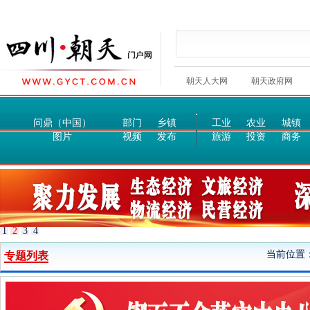
朝天人大网
朝天政府网
问鼎（中国）
部门
乡镇
工业
农业
城镇
图片
视频
发布
旅游
投资
商务
1
2
3
4
当前位置
专题列表