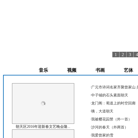
1
2
3
文学
音乐
视频
书画
艺体
·
广元市诗词名家齐聚曾家山 共
·
中子铺的石头素面朝天
·
龙门阁：蜀道上的时空回廊
·
咦，大道朝天
·
我被樱花囚禁（外一首）
朝天区2016年迎新春文艺晚会隆...
·
沙河的春天（外两首）
·
我爱曾家的雪