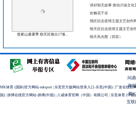
·
讲好朝天故事 推动川渝文化
·
欢畅花千谷
·
我区抗击疫情主题文艺创作
·
朝天区抗击疫情主题文艺创
曾家山避暑季 朝天区推出17项...
·
朝天风光图（四首）
问鼎
举报
MK体育·(国际)官方网站-mksport
|
乐竞官方版网站登录入口-乐竞(中国)
|
广发在线官网
蜀IC
国)
|
拼搏在线官方网站-拼搏(中国)
|
八戒体育官网（中国）有限公司
|
乐竞体育·(中国
互联