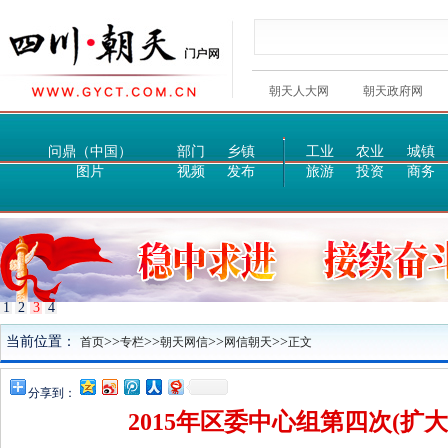
朝天人大网
朝天政府网
问鼎（中国）
部门
乡镇
工业
农业
城镇
图片
视频
发布
旅游
投资
商务
1
2
3
4
当前位置：
>>
>>
>>
>>
首页
专栏
朝天网信
网信朝天
正文
分享到：
2015年区委中心组第四次(扩