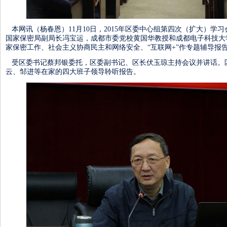
本网讯（杨春恩）11月10日，2015年区委中心组第四次（扩大）学
国家保密局副局长冯宝运，成都市委党校黄国华教授和成都电子科技大
家保密工作、社会主义协商民主和网络安全、“互联网+”作专题辅导报
受区委书记蔡邦银委托，区委副书记、区长伏玉琼主持会议并讲话。
云、邹进等在家的四大班子领导聆听报告。