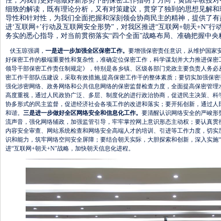
性，为我们更好地做好新形势下的保密工作指明了方向；黄国华教授对
细致的解读，既有理论分析，又有对策建议，贯穿了独到的思想见解和
导性和针对性，为我们全面把握和深刻领会协商民主的精神，提供了有
进‘互联网+’行动及互联网安全形势”，对我区推进“互联网+朝天+N”
务实的悉心指导，对当前贯彻落实“四个全面”战略布局、准确把握中央
伏玉琼强调，
一是进一步加强全区保密工作。
要增强保密责任意识，从维护国家安
好保密工作的极端重要性和复杂性，准确定位保密工作，科学谋划并大力推进保密
领导干部保密工作责任制规定》，特别是各乡镇、区级各部门党政主要负责人务必
密工作干部队伍建设，采取有效措施,提高保密工作干的整体素质；要切实加强保
强化涉密网络、政务网络和公共信息网络的保密监督检查力度，全面提高保密管理
高度重视，通过人民政协广泛、多层、制度化的进行政治协商，促进民主决策、科
协多形式的民主监督，促进经济社会各项工作的改进和落实；要开拓创新，通过人
和谐。
三是进一步做好全区网络安全和信息化工作。
要清醒认识网络安全的严峻形
流声音，强化网络辅政，加强监管引导，牢牢掌控网上意识形态主动权；要认真贯
内容安全审查、网站系统检查和网络安全高端人才的培训、引进等工作力度，切实
识和能力，筑牢网络空间安全屏障；要结合朝天实际，大胆探索和创新，深入实施“
进“互联网+朝天+N”战略，加快朝天信息化进程。