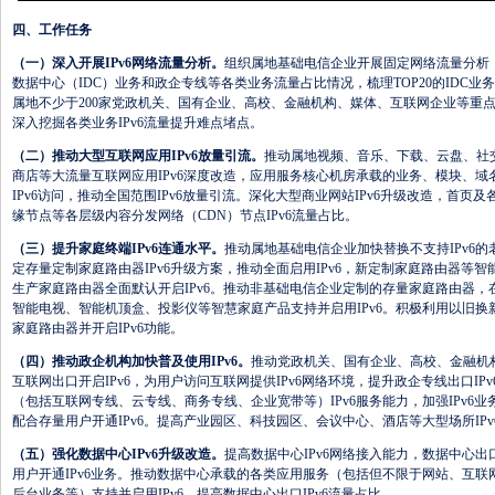
四、工作任务
（一）深入开展IPv6网络流量分析。
组织属地基础电信企业开展固定网络流量分析
数据中心（IDC）业务和政企专线等各类业务流量占比情况，梳理TOP20的IDC业
属地不少于200家党政机关、国有企业、高校、金融机构、媒体、互联网企业等重
深入挖掘各类业务IPv6流量提升难点堵点。
（二）推动大型互联网应用IPv6放量引流。
推动属地视频、音乐、下载、云盘、社
商店等大流量互联网应用IPv6深度改造，应用服务核心机房承载的业务、模块、域名
IPv6访问，推动全国范围IPv6放量引流。深化大型商业网站IPv6升级改造，首页
缘节点等各层级内容分发网络（CDN）节点IPv6流量占比。
（三）提升家庭终端IPv6连通水平。
推动属地基础电信企业加快替换不支持IPv6
定存量定制家庭路由器IPv6升级方案，推动全面启用IPv6，新定制家庭路由器等智
生产家庭路由器全面默认开启IPv6。推动非基础电信企业定制的存量家庭路由器，在
智能电视、智能机顶盒、投影仪等智慧家庭产品支持并启用IPv6。积极利用以旧
家庭路由器并开启IPv6功能。
（四）推动政企机构加快普及使用IPv6。
推动党政机关、国有企业、高校、金融机
互联网出口开启IPv6，为用户访问互联网提供IPv6网络环境，提升政企专线出口I
（包括互联网专线、云专线、商务专线、企业宽带等）IPv6服务能力，加强IPv6业
配合存量用户开通IPv6。提高产业园区、科技园区、会议中心、酒店等大型场所IP
（五）强化数据中心IPv6升级改造。
提高数据中心IPv6网络接入能力，数据中心出
用户开通IPv6业务。推动数据中心承载的各类应用服务（包括但不限于网站、互联
后台业务等）支持并启用IPv6，提高数据中心出口IPv6流量占比。