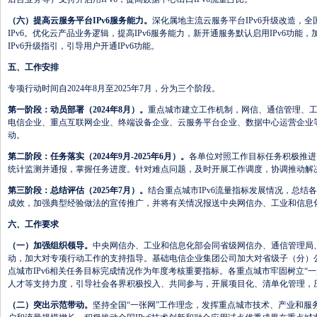
（六）提高云服务平台IPv6服务能力。
深化属地主流云服务平台IPv6升级改造，
IPv6。优化云产品业务逻辑，提高IPv6服务能力，新开通服务默认启用IPv6功
IPv6升级指引，引导用户开通IPv6功能。
五、工作安排
专项行动时间自2024年8月至2025年7月，分为三个阶段。
第一阶段：动员部署（2024年8月）。
重点城市建立工作机制，网信、通信管理、
电信企业、重点互联网企业、终端设备企业、云服务平台企业、数据中心运营企业
动。
第二阶段：任务落实（2024年9月-2025年6月）。
各单位对照工作目标任务积极推进
统计监测并通报，掌握任务进度。针对难点问题，及时开展工作调度，协调推动解
第三阶段：总结评估（2025年7月）。
结合重点城市IPv6流量指标发展情况，总
成效，加强典型经验做法的宣传推广，并将有关情况报送中央网信办、工业和信息
六、工作要求
（一）加强组织领导。
中央网信办、工业和信息化部会同省级网信办、通信管理局
动，加大对专项行动工作的支持指导。基础电信企业集团公司加大对省级子（分）
点城市IPv6相关任务目标完成情况作为年度考核重要指标。各重点城市牢固树立“
人才等支持力度，引导社会各界积极投入、共同参与，开展项目化、清单化管理，
（二）突出示范带动。
坚持全国“一张网”工作理念，发挥重点城市技术、产业和服务