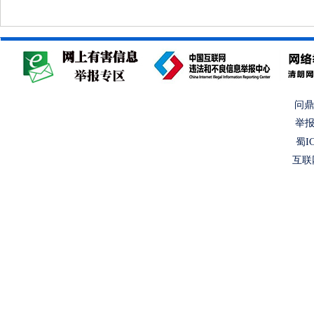
问鼎
举报
蜀IC
互联