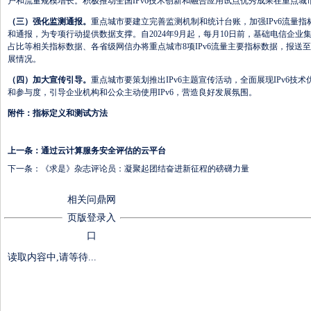
户和流量规模增长。积极推动全国IPv6技术创新和融合应用试点优秀成果在重点城
（三）强化监测通报。
重点城市要建立完善监测机制和统计台账，加强IPv6流量
和通报，为专项行动提供数据支撑。自2024年9月起，每月10日前，基础电信企业集
占比等相关指标数据、各省级网信办将重点城市8项IPv6流量主要指标数据，报送
展情况。
（四）加大宣传引导。
重点城市要策划推出IPv6主题宣传活动，全面展现IPv6技
和参与度，引导企业机构和公众主动使用IPv6，营造良好发展氛围。
附件：
指标定义和测试方法
上一条：
通过云计算服务安全评估的云平台
下一条：
《求是》杂志评论员：凝聚起团结奋进新征程的磅礴力量
相关问鼎网
页版登录入
口
读取内容中,请等待...