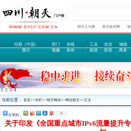
朝天人大网
朝天政府网
朝
问鼎（中国）
部门
乡镇
工业
农业
城镇
图片
视频
发布
旅游
投资
商务
1
2
3
4
当前位置：
>>
>>
>>
>>
首页
专栏
朝天网信
网信朝天
正文
0
分享到：
关于印发《全国重点城市IPv6流量提升