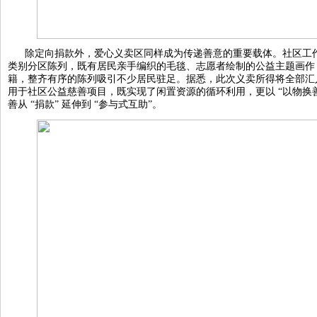
除定向捐款外，爱心义卖区同样成为传递善意的重要载体。社区工
类别分区陈列，既有居民亲手编织的毛毯、志愿者绘制的公益主题画作
籍，整齐有序的陈列吸引不少居民驻足。据悉，此次义卖所得将全部汇入
用于社区公益慈善项目，既实现了闲置资源的循环利用，更以 “以物换
善从 “捐款” 延伸到 “参与式互助”。