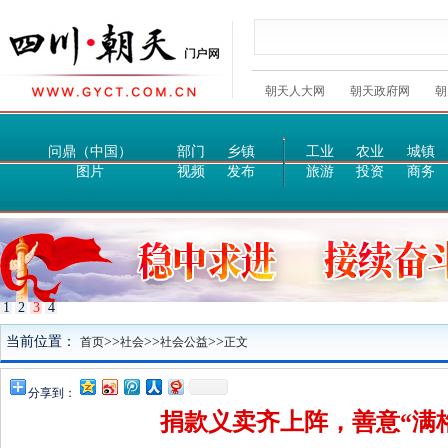
朝天人大网
朝天政府网
朝
问鼎（中国）
部门
乡镇
工业
农业
城镇
图片
视频
发布
旅游
投资
商务
1
2
3
4
当前位置：
>>
>>
>>
首页
社会
社会公益
正文
分享到：
捐款义卖齐上阵，善意“满