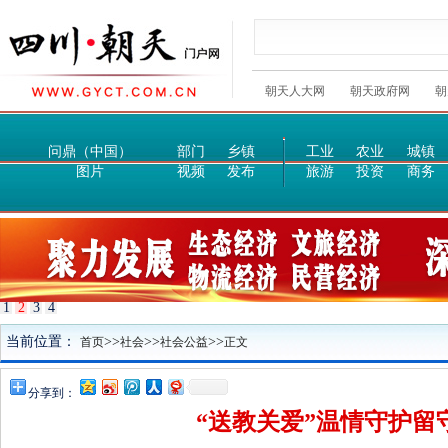
朝天人大网
朝天政府网
朝
问鼎（中国）
部门
乡镇
工业
农业
城镇
图片
视频
发布
旅游
投资
商务
1
2
3
4
当前位置：
>>
>>
>>
首页
社会
社会公益
正文
分享到：
“送教关爱”温情守护留