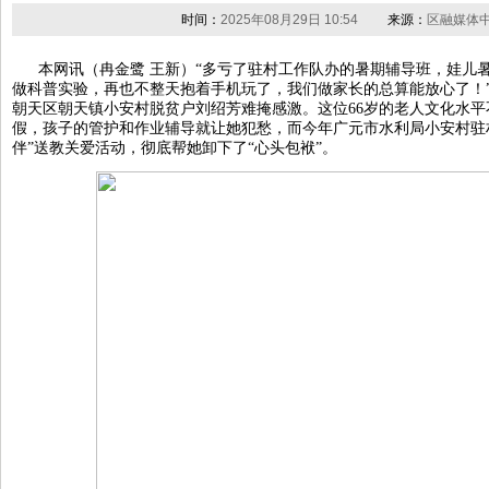
时间：
2025年08月29日 10:54
来源：
区融媒体
本网讯（冉金鹭 王新）“多亏了驻村工作队办的暑期辅导班，娃儿
做科普实验，再也不整天抱着手机玩了，我们做家长的总算能放心了！”
朝天区朝天镇小安村脱贫户刘绍芳难掩感激。这位66岁的老人文化水
假，孩子的管护和作业辅导就让她犯愁，而今年广元市水利局小安村驻村
伴”送教关爱活动，彻底帮她卸下了“心头包袱”。