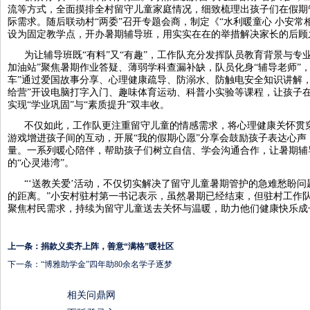
流等方式，全面摸排全村留守儿童家庭情况，细致梳理出孩子们在假期
际需求。随后联动村“两委”召开专题会商，制定《“水利暖童心 小安常
设为固定教学点，开办暑期辅导班，用实实在在的举措解决家长的后顾
为让辅导班既“有料”又“有趣”，工作队充分发挥队员教育背景与专业
加油站”聚焦暑期作业答疑、薄弱学科查漏补缺，队员化身“辅导老师”
车”通过爱国故事分享、心理健康疏导、防溺水、防触电安全知识讲解
给营”开设电脑打字入门、趣味体育运动、科普小实验等课程，让孩子
实现“学业巩固”与“素质提升”双丰收。
不仅如此，工作队更注重留守儿童的情感需求，将心理健康关怀贯穿
游戏增进孩子间的互动，开展“我的假期心愿”分享会鼓励孩子表达心
量。一系列暖心陪伴，帮助孩子们树立自信、学会沟通合作，让暑期辅
的“心灵港湾”。
“‘送教关爱’活动，不仅切实解决了留守儿童暑期管护的急难愁盼
的距离。”小安村驻村第一书记表示，虽然暑期已经结束，但驻村工作队
聚焦村民需求，持续为留守儿童送去关怀与温暖，助力他们健康快乐成
上一条：
捐款义卖齐上阵，善意“满格”暖社区
下一条：
“博雅助学金”四年助80余名学子逐梦
相关问鼎网