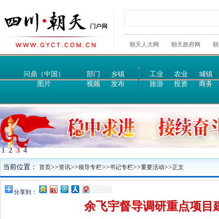
朝天人大网
朝天政府网
朝
问鼎（中国）
部门
乡镇
工业
农业
城镇
图片
视频
发布
旅游
投资
商务
1
2
3
4
当前位置：
>>
>>
>>
>>
>>
首页
资讯
领导专栏
书记专栏
重要活动
正文
分享到：
余飞宇督导调研重点项目