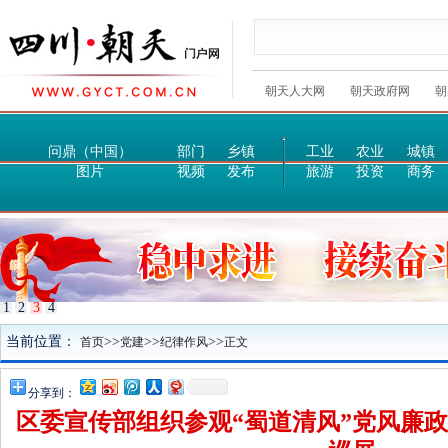
朝天人大网
朝天政府网
朝
问鼎（中国）
部门
乡镇
工业
农业
城镇
图片
视频
发布
旅游
投资
商务
1
2
3
4
当前位置：
>>
>>
>>
首页
党建
纪律作风
正文
分享到：
区委宣传部组织参观“蜀道清风”党风廉