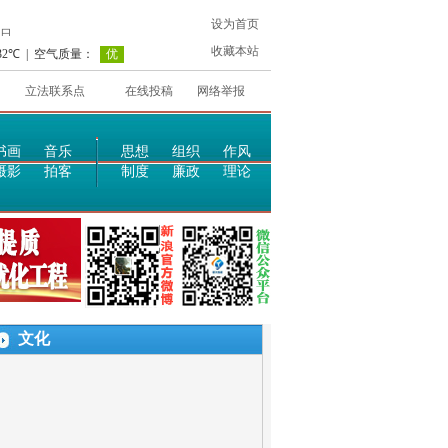
设为首页
收藏本站
立法联系点
在线投稿
网络举报
书画
音乐
思想
组织
作风
摄影
拍客
制度
廉政
理论
文化