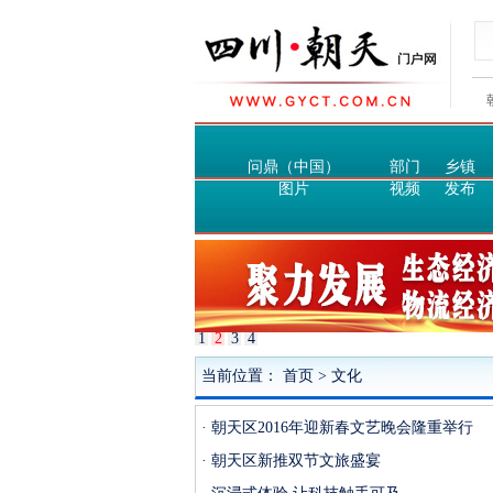
问鼎（中国）
部门
乡镇
图片
视频
发布
1
2
3
4
当前位置：
首页
>
文化
· 朝天区2016年迎新春文艺晚会隆重举行
· 朝天区新推双节文旅盛宴​