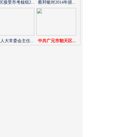
区接受市考核组2...
蔡邦银对2014年抓...
人大常委会主任...
中共广元市朝天区...