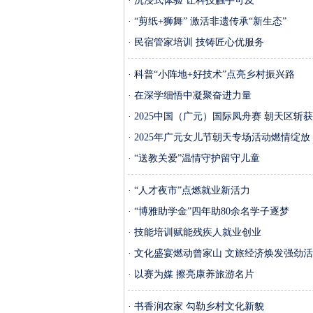
· 沉浸式体验 让科技触手可及
· “剪纸+狮舞” 激活非遗传承“新生态”
· 民宿管家培训 技铸匠心优服务
· 科普“小阵地+好技术”点亮乡村振兴路
· 在深学细悟中凝聚奋进力量
· 2025中国（广元）国际凤舟赛 朝天区斩
· 2025年广元女儿节朝天专场活动燃情绽放
· “送教关爱”温情守护留守儿童
· “人才夜市”点燃就业新活力
· “博雅助学金”四年助80余名学子逐梦
· 技能培训赋能残疾人就业创业
· 文化盛宴燃动曾家山 文旅经济焕发强劲
· 以赛为媒 擦亮康养旅游名片
· 书香润农家 勾勒乡村文化新貌