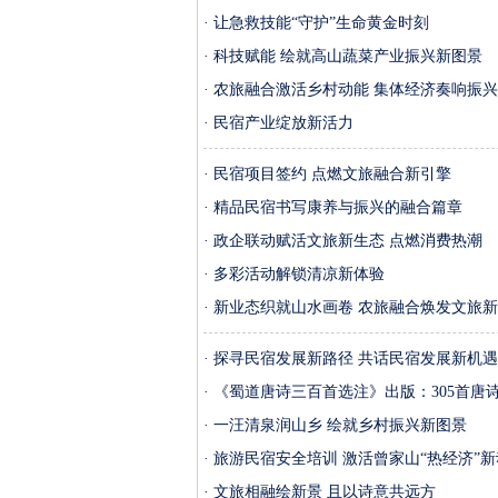
· 让急救技能“守护”生命黄金时刻
· 科技赋能 绘就高山蔬菜产业振兴新图景
· 农旅融合激活乡村动能 集体经济奏响振
· 民宿产业绽放新活力
· 民宿项目签约 点燃文旅融合新引擎
· 精品民宿书写康养与振兴的融合篇章
· 政企联动赋活文旅新生态 点燃消费热潮
· 多彩活动解锁清凉新体验
· 新业态织就山水画卷 农旅融合焕发文旅
· 探寻民宿发展新路径 共话民宿发展新机遇
· 《蜀道唐诗三百首选注》出版：305首
· 一汪清泉润山乡 绘就乡村振兴新图景
· 旅游民宿安全培训 激活曾家山“热经济”
· 文旅相融绘新景 且以诗意共远方