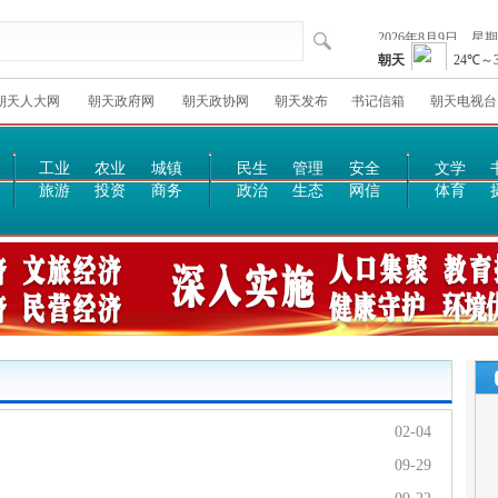
朝天人大网
朝天政府网
朝天政协网
朝天发布
书记信箱
朝天电视台
工业
农业
城镇
民生
管理
安全
文学
旅游
投资
商务
政治
生态
网信
体育
02-04
09-29