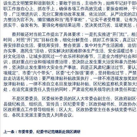
设生态文明繁荣和谐新朝天；要敢于担当，主动作为，始终牢记好干部
职工作放在心上、抓在手上，确保各项工作高效完成；要振奋精神、干
导，广泛增进共识，充分汇聚推动改革发展、依法治区、从严治党的正
力整治为官不为、懒官懒政和当“甩手掌柜”，“让实干者受尊重、让有
抓实干、奋发有为。要强化考核结果运用，坚决奖优罚劣、逗硬奖惩，
蔡邦银还对当前工作提出了具体要求：一是扎实推进“开门红”。相
时间，对照“开门红”目标任务，细化分解责任，抓好工作落实，真正以
善安排群众生活。要统筹安排、整合资源，集中对生产生活困难、迫切
办实事、惠民生”活动，切实解决好困难群体生产生活、安全温暖过冬
好文化活动，让城乡居民过一个欢乐祥和的春节。三是全力维护社会和
识，抓好重点行业和领域排查治理，坚决防止发生重大治安和暴力恐怖
件，坚决防止发生重特大安全生产事故。四是正风肃纪廉洁过节。要认真
项规定”、市委“六个带头”、区委“七个加强”要求，坚持勤俭过节，严
款走访送礼等活动；要严格津贴补贴政策执行，一律不准违规发放奖励
放津贴补贴，一律不准自立名目发放津贴补贴。区纪检监察机关要加大
处，在追究直接责任人责任的同时，严肃追究相关领导的主体责任和监
不是区委委员、区委候补委员的区人大常委会副主任、区政府副区
县级纪检员、组织员、宣传员；区纪委常委；区政协秘书长、区政协办
区政府重点工作督导组组长；区人大、区政协委室主任各乡镇党委书记
位、各民主党派主要负责人列席会议。
上一条：
市委常委、纪委书记范继跃赴我区调研