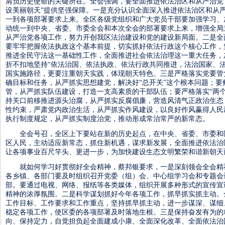
肩负历史使命的关键所在。全会强调，要全面推进依法治区和从严治党
设美丽朝天”提供坚强保障。一是充分认识全面深入推进依法治区和从
一到各项部署要求上来。全区各级党组织和广大党员干部要加强学习、
动统一到中央、省委、市委全会和本次全会的部署要求上来，增强全局
从严治党各项工作，努力开创我区法治建设和党的建设新局面。二是全
要牢牢把握依法执政这个基本前提，切实抓好依法行政这个核心工作，
推进全民守法这一基础性工作，全面推进社会依法治理这一重大任务，
折不扣地坚持“依法治国、依法执政、依法行政共同推进，法治国家、
国实施路径，更要注重朝天实践，体现朝天特色。三是严格落实党要管
确目标和任务，从严抓实思想建党，解决好“总开关”这个根本问题；
管，从严抓实队伍建设，打造一支高素质的干部队伍；要严格落实“两个
持关口前移推进源头治腐，从严抓实反腐倡廉，营造风清气正政治生态
性约束，严肃党内政治生活，从严抓实作风建设，以良好作风赢得人民
执行制度规定，从严抓实制度治党，推动形成常治常严的新常态。
全会号召，全区上下要站在新的历史起点，在中央、省委、市委和
区人民，主动适应新常态，抓住新机遇，谋求新发展，全面推进依法治
让各项事业百尺竿头、更进一步，为加快建设生态文明繁荣和谐新朝天
就如何学习好贯彻好全会精神，蔡邦银要求，一是深刻领会全会精
各乡镇、各部门要及时组织召开党委（组）会、中心组学习会和专题会
部。要通过电视、网络、报纸等各类媒体，组织开展多种形式的宣传宣
精神的浓厚氛围。二是科学谋划抓好今年各项工作，抓早抓实抓主动。
工作目标、工作要求和工作重点，坚持抓早抓主动，进一步谋深、谋细
稳定各项工作，使区委的各项部署及时落地生根。三是保持奋发有为的
向、保持定力，自觉担负起全面建成小康、全面深化改革、全面依法治