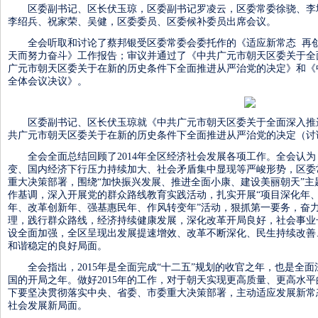
区委副书记、区长伏玉琼，区委副书记罗凌云，区委常委徐骁、李
李绍兵、祝家荣、吴健，区委委员、区委候补委员出席会议。
全会听取和讨论了蔡邦银受区委常委会委托作的《适应新常态 再创
天而努力奋斗》工作报告；审议并通过了《中共广元市朝天区委关于全
广元市朝天区委关于在新的历史条件下全面推进从严治党的决定》和《
全体会议决议》。
区委副书记、区长伏玉琼就《中共广元市朝天区委关于全面深入推
共广元市朝天区委关于在新的历史条件下全面推进从严治党的决定（讨
全会全面总结回顾了2014年全区经济社会发展各项工作。全会认为，
变、国内经济下行压力持续加大、社会矛盾集中显现等严峻形势，区委
重大决策部署，围绕“加快振兴发展、推进全面小康、建设美丽朝天”主
作基调，深入开展党的群众路线教育实践活动，扎实开展“项目深化年
年、改革创新年、强基惠民年、作风转变年”活动，狠抓第一要务，奋
理，践行群众路线，经济持续健康发展，深化改革开局良好，社会事业
设全面加强，全区呈现出发展提速增效、改革不断深化、民生持续改善
和谐稳定的良好局面。
全会指出，2015年是全面完成“十二五”规划的收官之年，也是全
国的开局之年。做好2015年的工作，对于朝天实现更高质量、更高水
下要坚决贯彻落实中央、省委、市委重大决策部署，主动适应发展新常
社会发展新局面。