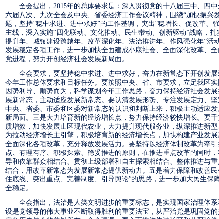
全会提出，2015年的总体要求是：深入贯彻党的十八届三中、四中
六届八次、九次全会及中央、省委经济工作会议精神，围绕“加快振兴
题，坚持“稳中求进、进中求好”的工作基调，突出“稳增长、促改革、
主线，深入实施“四化联动、文化推动、民生带动、创新驱动”战略，扎
提升年、城镇建设跨越年、改革深化年、法治推进年、作风强化年”活
发展稳定各项工作，进一步加快全面建成小康社会、全面深化改革、全
党进程，努力开创经济社会发展新局面。
全会要求，要坚持稳中求进、进中求好，奋力在新常态下开创发展
今年工作总体要求和目标任务。要按照中央、省、市要求，立足我区实
因势利导、顺势而为，科学谋划今年工作思路，奋力保持经济社会发展
展新常态，主动适应发展新常态。要认清发展形势、专注发展定力、坚
中央、省委、市委和区委对新常态的认识和判断上来，积极主动适应发
新局面。三是大力培育新的经济增长点，努力保持经济较快增长。要千
质增效，加快发展山区现代农业，大力提升现代服务业，纵深推进新型
为拉动经济增长主引擎，积极培育新的经济增长点，加快构建产业发展
全面深化各项改革，充分释放发展活力。要坚持以经济体制改革为牵引
点、有理有序、积极探索、稳妥推进的原则，在推进重点改革的同时，
导和依靠群众相结合、贯彻上级部署和自主探索相结合、整体推进与重
结合，用改革新常态为发展新常态提供新动力。五是着力保障和改善民
住底线、突出重点、完善制度、引导舆论”的思路，进一步加大民生保
全稳定。
全会指出，法治是人类文明进步的重要标志，是实现国家治理体系
设是党领导的伟大事业不断取得胜利的重要法宝，从严治党是巩固党的