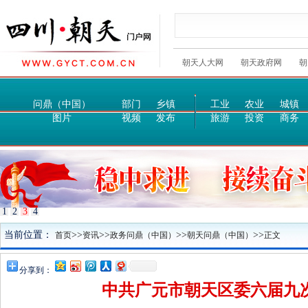
朝天人大网
朝天政府网
朝
问鼎（中国）
部门
乡镇
工业
农业
城镇
图片
视频
发布
旅游
投资
商务
1
2
3
4
当前位置：
>>
>>
>>
>>
首页
资讯
政务问鼎（中国）
朝天问鼎（中国）
正文
分享到：
中共广元市朝天区委六届九