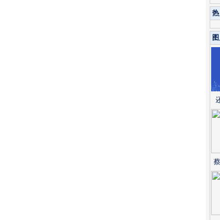
热
图
蔡