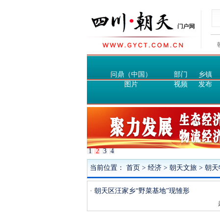
问鼎（中国）
部门
乡镇
图片
视频
发布
1
2
3
4
当前位置：
首页
>
经济
>
朝天文旅
>
朝天
· 朝天区汪家乡“野菜基地”现雏形