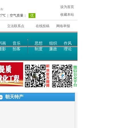
设为首页
收藏本站
立法联系点
在线投稿
网络举报
书画
音乐
思想
组织
作风
摄影
拍客
制度
廉政
理论
朝天特产