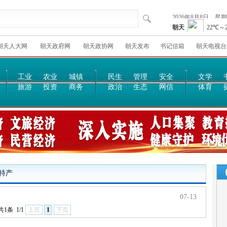
朝天人大网
朝天政府网
朝天政协网
朝天发布
书记信箱
朝天电视台
工业
农业
城镇
民生
管理
安全
文学
旅游
投资
商务
政治
生态
网信
体育
特产
07-13
共1条
1/1
上页
1
下页