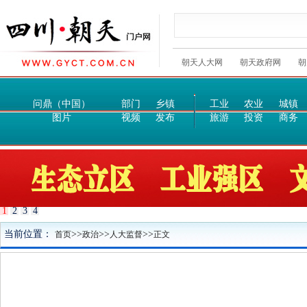
朝天人大网
朝天政府网
朝
问鼎（中国）
部门
乡镇
工业
农业
城镇
图片
视频
发布
旅游
投资
商务
1
2
3
4
当前位置：
>>
>>
>>
首页
政治
人大监督
正文