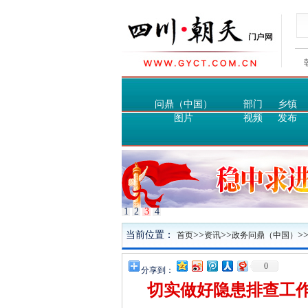
问鼎（中国）
部门
乡镇
图片
视频
发布
1
2
3
4
当前位置：
>>
>>
>
首页
资讯
政务问鼎（中国）
0
分享到：
切实做好隐患排查工作