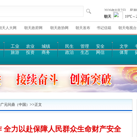
朝天人大网
朝天政府网
朝天政协网
朝天发布
书记信箱
朝天电视台
工业
农业
城镇
民生
管理
安全
文学
旅游
投资
商务
政治
生态
网信
体育
>
>>
广元问鼎（中国）
正文
 全力以赴保障人民群众生命财产安全