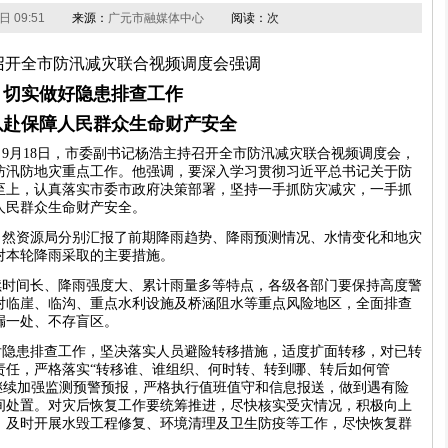
日 09:51
来源：
广元市融媒体中心
阅读：
次
召开全市防汛减灾联合视频调度会强调
切实做好隐患排查工作
以赴保障人民群众生命财产安全
9月18日，市委副书记杨浩主持召开全市防汛减灾联合视频调度会，
防汛防地灾重点工作。他强调，要深入学习贯彻习近平总书记关于防
至上，认真落实市委市政府决策部署，坚持一手抓防灾减灾，一手抓
人民群众生命财产安全。
自然资源局分别汇报了前期降雨趋势、降雨预测情况、水情变化和地灾
对本轮降雨采取的主要措施。
续时间长、降雨强度大、累计雨量多等特点，各级各部门要保持高度警
对临崖、临沟、重点水利设施及桥涵阻水等重点风险地区，全面排查
漏一处、不存盲区。
后隐患排查工作，坚决落实人员避险转移措施，适度扩面转移，对已转
责任，严格落实“转移谁、谁组织、何时转、转到哪、转后如何管
制，继续加强监测预警预报，严格执行值班值守和信息报送，做到遇有险
间处置。对灾后恢复工作要统筹推进，尽快核实受灾情况，积极向上
，及时开展水毁工程修复、环境清理及卫生防疫等工作，尽快恢复群