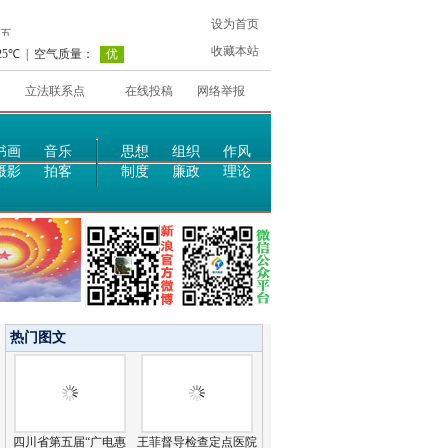
设为首页
收藏本站
立法联系点
在线投稿
网络举报
书画
音乐
思想
组织
作风
摄影
拍客
制度
廉政
理论
热门图文
四川省第五届“广电惠
王菲督导检查定点医院