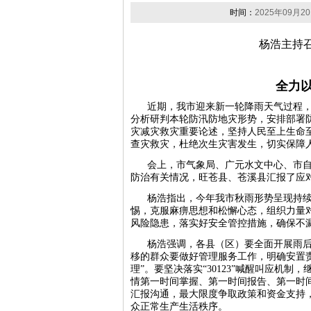
时间：
2025年09月20
杨浩主持
全力
近期，我市迎来新一轮降雨天气过程，
分析研判本轮防汛防地灾形势，安排部署
灾减灾救灾重要论述，坚持人民至上生命
查灾救灾，杜绝次生灾害发生，切实保障
会上，市气象局、广元水文中心、市
防治有关情况，旺苍县、苍溪县汇报了应
杨浩指出，今年我市秋雨形势呈现持
惕，克服麻痹思想和松懈心态，组织力量
风险隐患，落实好安全管控措施，确保不
杨浩强调，各县（区）要全面开展雨
移的群众要做好管理服务工作，明确安置
理”。要坚决落实“30123”喊醒叫应机
情第一时间掌握、第一时间报告、第一时
汇报沟通，最大限度争取政策和资金支持
众正常生产生活秩序。