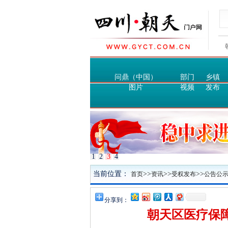
问鼎（中国）
部门
乡镇
图片
视频
发布
1
2
3
4
当前位置：
>>
>>
>>
首页
资讯
受权发布
公告公
分享到：
朝天区医疗保障