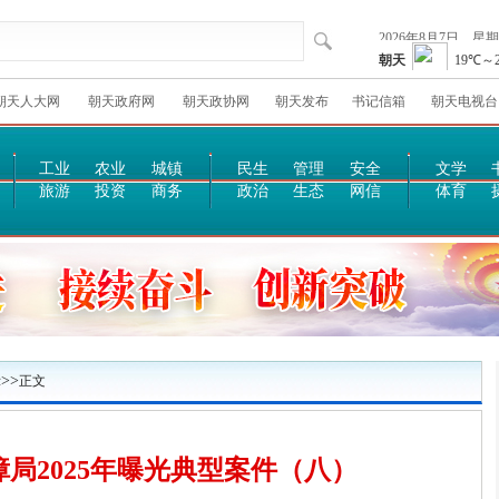
朝天人大网
朝天政府网
朝天政协网
朝天发布
书记信箱
朝天电视台
工业
农业
城镇
民生
管理
安全
文学
旅游
投资
商务
政治
生态
网信
体育
>>
示
正文
局2025年曝光典型案件（八）