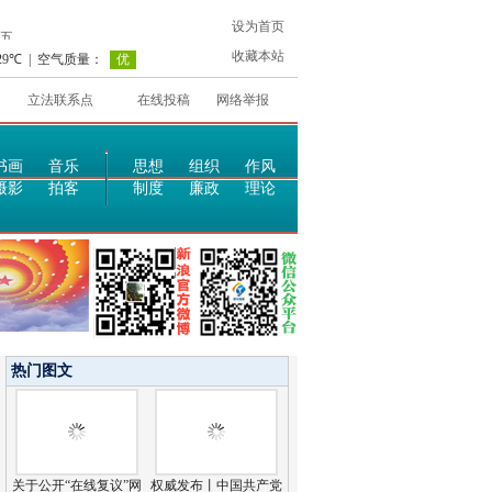
设为首页
收藏本站
立法联系点
在线投稿
网络举报
书画
音乐
思想
组织
作风
摄影
拍客
制度
廉政
理论
热门图文
关于公开“在线复议”网
权威发布丨中国共产党