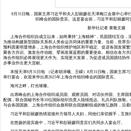
8月31日晚，国家主席习近平和夫人彭丽媛在天津梅江会展中心举行
织峰会的国际贵宾。这是宴会前，习近平和彭丽媛同
新华社记者 黄敬文摄
上海合作组织自成立以来，始终秉持“上海精神”，巩固团结互信，
为推动构建新型国际关系和人类命运共同体的重要力量。当前，世界百
预料因素明显增多，上海合作组织维护地区和平稳定、促进各国发展繁
聚各方共识、激发合作动能、擘画发展蓝图的重要使命。相信在各方共
海合作组织必将展现更大作为、实现更大发展，为促进成员国团结协作
步事业作出更大贡献。
本报天津8月31日电 （记者胡泽曦、王嵘）8月31日晚，国家主
举行宴会，欢迎来华出席2025年上海合作组织峰会的国际贵宾。
海河之畔，灯光璀璨。
出席峰会的上海合作组织成员国、观察员国、对话伙伴国、主席国客
配偶，联合国秘书长等10位国际组织负责人陆续抵达。礼兵列队致敬
与会各国国旗、上海合作组织会旗和联合国旗帜组成的恢弘旗阵，沿着
习近平和彭丽媛热情迎接外方领导人夫妇，同他们亲切握手，互致
在悠扬的迎宾曲中，习近平和彭丽媛同贵宾们共同步入宴会厅。