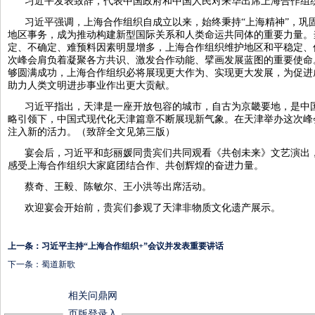
习近平发表致辞，代表中国政府和中国人民对来华出席上海合作组
习近平强调，上海合作组织自成立以来，始终秉持“上海精神”，巩
地区事务，成为推动构建新型国际关系和人类命运共同体的重要力量。
定、不确定、难预料因素明显增多，上海合作组织维护地区和平稳定、
次峰会肩负着凝聚各方共识、激发合作动能、擘画发展蓝图的重要使命
够圆满成功，上海合作组织必将展现更大作为、实现更大发展，为促进
助力人类文明进步事业作出更大贡献。
习近平指出，天津是一座开放包容的城市，自古为京畿要地，是中
略引领下，中国式现代化天津篇章不断展现新气象。在天津举办这次峰
注入新的活力。（致辞全文见第三版）
宴会后，习近平和彭丽媛同贵宾们共同观看《共创未来》文艺演出
感受上海合作组织大家庭团结合作、共创辉煌的奋进力量。
蔡奇、王毅、陈敏尔、王小洪等出席活动。
欢迎宴会开始前，贵宾们参观了天津非物质文化遗产展示。
上一条：
习近平主持“上海合作组织+”会议并发表重要讲话
下一条：
蜀道新歌
相关问鼎网
页版登录入