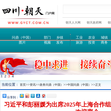
朝天人大网
朝天政府网
朝
问鼎（中国）
部门
乡镇
工业
农业
城镇
图片
视频
发布
旅游
投资
商务
1
2
3
4
当前位置：
>>
>>
>>
>>
首页
资讯
政务问鼎（中国）
中国问鼎（中国）
正文
分享到：
习近平和彭丽媛为出席2025年上海合作