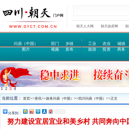
朝天人大网
朝天政府网
朝
问鼎（中国）
部门
乡镇
工业
农业
城镇
图片
视频
发布
旅游
投资
商务
1
2
3
4
当前位置：
>>
>>
>>
>>
首页
资讯
政务问鼎（中国）
四川问鼎（中国）
正文
分享到：
努力建设宜居宜业和美乡村 共同奔向中