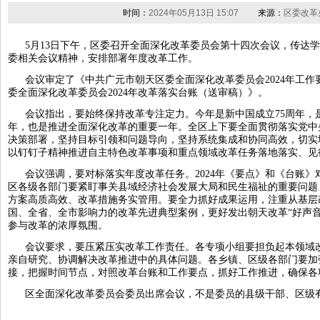
时间：
2024年05月13日 15:07
来源：
区委改革
5月13日下午，区委召开全面深化改革委员会第十四次会议，传达
委相关会议精神，安排部署年度改革工作。
会议审定了《中共广元市朝天区委全面深化改革委员会2024年工
委全面深化改革委员会2024年改革落实台账（送审稿）》。
会议指出，要始终保持改革专注定力。今年是新中国成立75周年，
年，也是推进全面深化改革的重要一年。全区上下要全面贯彻落实党中
决策部署，坚持目标引领和问题导向，坚持系统集成和协同高效，切实
以钉钉子精神推进自主特色改革事项和重点领域改革任务落地落实、见
会议强调，要对标落实年度改革任务。2024年《要点》和《台账
区各级各部门要紧盯事关县域经济社会发展大局和民生福祉的重要问题
方案高质高效、改革措施务实管用。要全力抓好成果运用，注重从基层
国、全省、全市影响力的改革先进典型案例，更好发出朝天改革“好声
参与改革的浓厚氛围。
会议要求，要压紧压实改革工作责任。各专项小组要担负起本领域
亲自研究、协调解决改革推进中的具体问题。各乡镇、区级各部门要加
接，把握时间节点，对照改革台账和工作要点，抓好工作推进，确保各
区全面深化改革委员会委员出席会议，不是委员的县级干部、区级