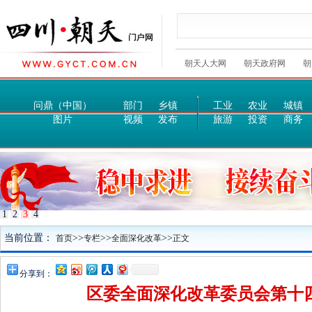
朝天人大网
朝天政府网
朝
问鼎（中国）
部门
乡镇
工业
农业
城镇
图片
视频
发布
旅游
投资
商务
1
2
3
4
当前位置：
>>
>>
>>
首页
专栏
全面深化改革
正文
分享到：
区委全面深化改革委员会第十