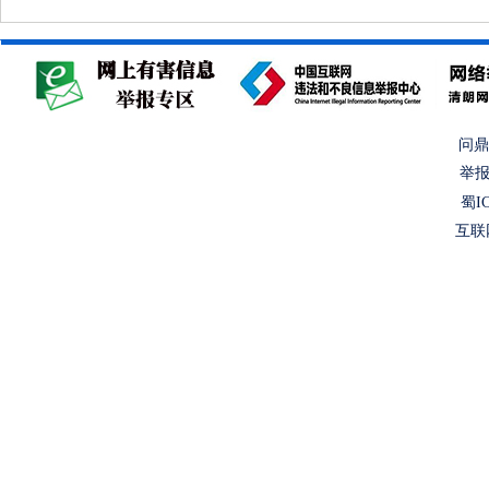
问鼎
举报
蜀IC
互联