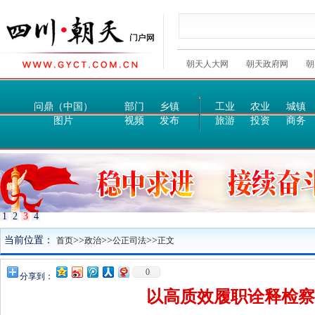
朝天人大网
朝天政府网
朝
问鼎（中国）
部门
乡镇
工业
农业
城镇
图片
视频
发布
旅游
投资
商务
1
2
3
4
当前位置：
>>
>>
>>
首页
政治
公正司法
正文
0
分享到：
以高质效履职诠释检察