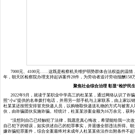
7000元、4100元……这既是检察机关维护弱势群体合法权益的温情
年，朝天区检察院办理支持起诉案件28件，为劳动者追讨劳动报酬158
聚焦社会综合治理 彰显“检护民生
2022年9月，就读于某职业中学高三的杜某某，通过网络认识了诈骗
照“小a”提供的名单拨打电话，并用另一部手机与上家联系，由上家以
杜某某还按照安排冒充快递人员，以购物取快递送礼物的方式与被害人
伙，由诈骗团伙实施诈骗。经统计，杜某某涉案金额为16万余元，获利4
“没想到自己已经触犯了法律，我愿意真心悔改，希望能给我一次改
自己犯下的错误，如实供述自己的犯罪事实，并退缴全部违法所得。朝
嫌诈骗犯罪案件，综合全案最终对未成年人杜某某依法作出附条件不起