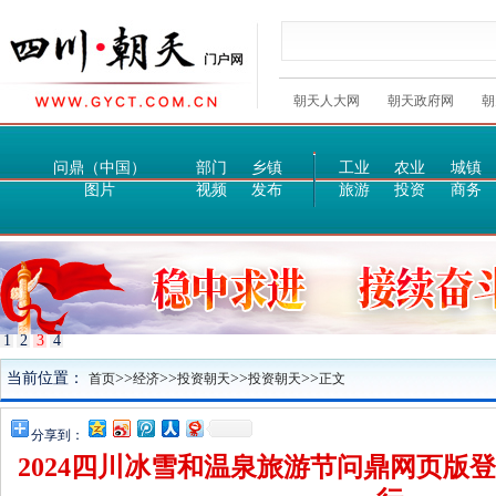
朝天人大网
朝天政府网
朝
问鼎（中国）
部门
乡镇
工业
农业
城镇
图片
视频
发布
旅游
投资
商务
1
2
3
4
当前位置：
>>
>>
>>
>>
首页
经济
投资朝天
投资朝天
正文
分享到：
2024四川冰雪和温泉旅游节问鼎网页版