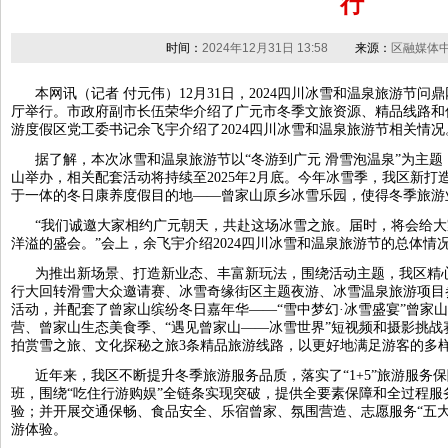
行
时间：
2024年12月31日 13:58
来源：
区融媒体
本网讯（记者 付元伟）12月31日，2024四川冰雪和温泉旅游节
厅举行。市政府副市长伍荣华介绍了广元市冬季文旅资源、精品线路和
游度假区党工委书记余飞宇介绍了2024四川冰雪和温泉旅游节相关情况
据了解，本次冰雪和温泉旅游节以“冬游到广元 滑雪泡温泉”为主题，拟
山举办，相关配套活动将持续至2025年2月底。今年冰雪季，我区新
于一体的冬日康养度假目的地——曾家山原乡冰雪乐园，使得冬季旅游
“我们诚邀大家相约广元朝天，共赴这场冰雪之旅。届时，将会给
洋溢的盛会。”会上，余飞宇介绍2024四川冰雪和温泉旅游节的总体情
为推出新场景、打造新业态、丰富新玩法，围绕活动主题，我区精心
行大回转滑雪大众邀请赛、冰雪奇缘街区主题夜游、冰雪温泉旅游项目
活动，并配套了曾家山缤纷冬日嘉年华——“雪中梦幻·冰雪盛宴”曾家
营、曾家山生态美食季、“遇见曾家山——冰雪世界”短视频和摄影挑
拍赏雪之旅、文化探秘之旅3条精品旅游线路，以更好地满足游客的多
近年来，我区不断提升冬季旅游服务品质，落实了“1+5”旅游服务
班，围绕“吃住行游购娱”全链条实现突破，提供全要素保障和全过程
验；并开展交通保畅、食品安全、乐宿曾家、氛围营造、志愿服务“五大
游体验。