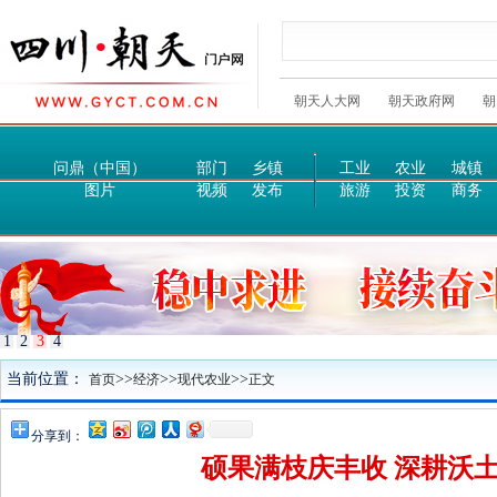
朝天人大网
朝天政府网
朝
问鼎（中国）
部门
乡镇
工业
农业
城镇
图片
视频
发布
旅游
投资
商务
1
2
3
4
当前位置：
>>
>>
>>
首页
经济
现代农业
正文
分享到：
硕果满枝庆丰收 深耕沃