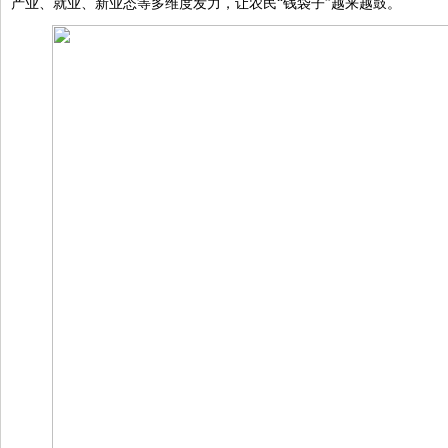
产业、就业、新业态等多维度发力，让农民“钱袋子”越来越鼓。