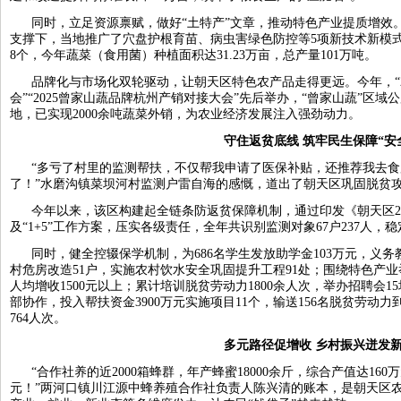
同时，立足资源禀赋，做好“土特产”文章，推动特色产业提质增效
支撑下，当地推广了穴盘护根育苗、病虫害绿色防控等5项新技术新模
8个，今年蔬菜（食用菌）种植面积达31.23万亩，总产量101万吨。
品牌化与市场化双轮驱动，让朝天区特色农产品走得更远。今年，“2
会”“2025曾家山蔬品牌杭州产销对接大会”先后举办，“曾家山蔬”区
地，已实现2000余吨蔬菜外销，为农业经济发展注入强劲动力。
守住返贫底线 筑牢民生保障“安
“多亏了村里的监测帮扶，不仅帮我申请了医保补贴，还推荐我去
了！”水磨沟镇菜坝河村监测户雷自海的感慨，道出了朝天区巩固脱贫
今年以来，该区构建起全链条防返贫保障机制，通过印发《朝天区2
及“1+5”工作方案，压实各级责任，全年共识别监测对象67户237人，稳
同时，健全控辍保学机制，为686名学生发放助学金103万元，义务
村危房改造51户，实施农村饮水安全巩固提升工程91处；围绕特色产
人均增收1500元以上；累计培训脱贫劳动力1800余人次，举办招聘会1
部协作，投入帮扶资金3900万元实施项目11个，输送156名脱贫劳动
764人次。
多元路径促增收 乡村振兴迸发
“合作社养的近2000箱蜂群，年产蜂蜜18000余斤，综合产值达16
元！”两河口镇川江源中蜂养殖合作社负责人陈兴清的账本，是朝天区