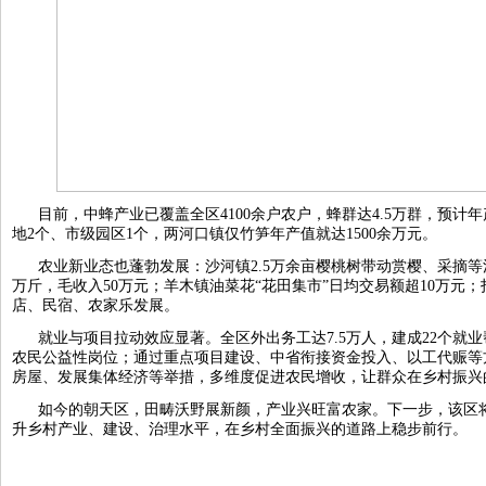
目前，中蜂产业已覆盖全区4100余户农户，蜂群达4.5万群，预计年
地2个、市级园区1个，两河口镇仅竹笋年产值就达1500余万元。
农业新业态也蓬勃发展：沙河镇2.5万余亩樱桃树带动赏樱、采摘
万斤，毛收入50万元；羊木镇油菜花“花田集市”日均交易额超10万元；
店、民宿、农家乐发展。
就业与项目拉动效应显著。全区外出务工达7.5万人，建成22个就业帮
农民公益性岗位；通过重点项目建设、中省衔接资金投入、以工代赈等
房屋、发展集体经济等举措，多维度促进农民增收，让群众在乡村振兴
如今的朝天区，田畴沃野展新颜，产业兴旺富农家。下一步，该区
升乡村产业、建设、治理水平，在乡村全面振兴的道路上稳步前行。