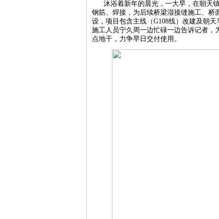
沐浴着新年的晨光，一大早，在朝天
钢筋、焊接，为后续桥梁湿接缝施工、桥面
设，项目包含主线（G108线）改建及朝
施工人员宁久周一边忙碌一边告诉记者，为
点地干，力争早日交付使用。