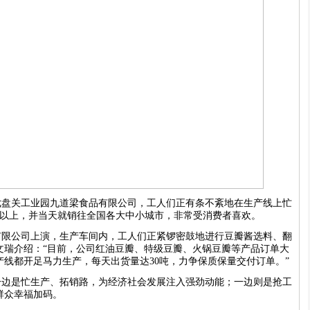
七盘关工业园九道梁食品有限公司，工人们正有条不紊地在生产线上忙
吨以上，并当天就销往全国各大中小城市，非常受消费者喜欢。
有限公司上演，生产车间内，工人们正紧锣密鼓地进行豆瓣酱选料、翻
文瑞介绍：“目前，公司红油豆瓣、特级豆瓣、火锅豆瓣等产品订单大
线都开足马力生产，每天出货量达30吨，力争保质保量交付订单。”
一边是忙生产、拓销路，为经济社会发展注入强劲动能；一边则是抢工
群众幸福加码。