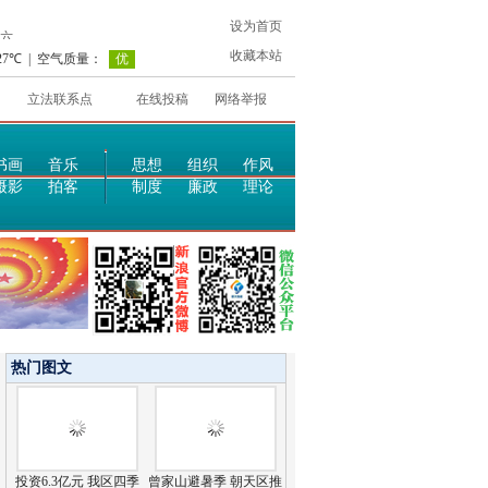
设为首页
收藏本站
立法联系点
在线投稿
网络举报
书画
音乐
思想
组织
作风
摄影
拍客
制度
廉政
理论
热门图文
投资6.3亿元 我区四季
曾家山避暑季 朝天区推