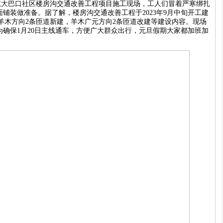
镇大巴口社区楼房沟交通改善工程项目施工现场，工人们冒着严寒绑扎
铺装做准备。据了解，楼房沟交通改善工程于2023年9月中旬开工建
天羊木方向2条匝道新建，羊木广元方向2条匝道改建等建设内容。现场
确保1月20日主线通车，方便广大群众出行，元旦假期大家都加班加