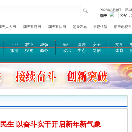
朝天人大网
朝天政府网
朝天政协网
朝天发布
书记信箱
朝天电视台
工业
农业
城镇
民生
管理
安全
文学
旅游
投资
商务
政治
生态
网信
体育
惠民生 以奋斗实干开启新年新气象