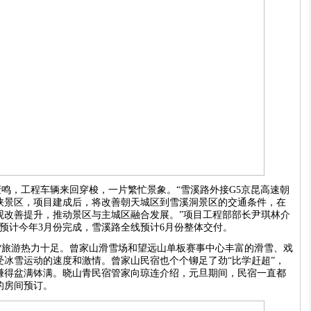
鸣，工程车辆来回穿梭，一片繁忙景象。“雪溪路外接G5京昆高速朝
峡景区，项目建成后，将改善朝天城区到雪溪洞景区的交通条件，在
观改善提升，推动景区与主城区融合发展。”项目工程部部长尹琪林介
预计今年3月份完成，雪溪路全线预计6月份整体交付。
冰雪旅游热力十足。曾家山滑雪场和望远山单板赛事中心丰富的滑雪、戏
冰雪运动的速度和激情。曾家山民宿也个个铆足了劲“比学赶超”，
赚得盆满钵满。晓山青民宿管家向琼连介绍，元旦期间，民宿一直都
的房间预订。