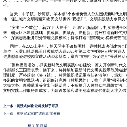
米’。”……与会人员一路走一路看一路讨论交流，纷纷对全区新时代文
价。
当天，中子镇、沙河镇、羊木镇3个乡镇负责人分别围绕新时代文
地，促进城市文明程度和市民文明素养“双提升”、文明实践助力乡风文
“突出‘三个重点’、着力‘四大抓手’、叫响‘五项品牌’，扎实推进
来，朝天区不断抓基础、抓载体、抓融合、抓创新。提升打造新时代文明
个；探索志愿服务积分管理兑换模式；持续打造“德耀朝天·榜样光芒”
同时，在2025上半年，朝天区中子镇黎明村、枣树村成功创建为
单位，云雾山镇居民王仕蓉成功入选2025年第二次“中国好人榜”候选人
进典型事迹进校园宣讲活动30余场次，举办“文明行为促进月”等系列活
“聚焦提质增效，抓实新时代文明实践中心建设，努力开创新时代文
传部部长王国章表示，接下来，将持续加强新时代文明实践示范所站建
理制度，严格落实《乡（镇）、村党组织书记重点任务清单》，策划一
多彩的文明实践活动，组织修订完善《村规民约》，推广运用“积分制+
大操大办、厚葬薄养等突出问题治理，不断提升人民群众的思想觉悟、
文明实践工作取得新成效，为建设繁荣和谐美丽幸福现代化朝天注入强
上一条：
沉浸式体验 让科技触手可及
下一条：
奏响安全宣传“进家庭”协奏曲
相关问鼎网