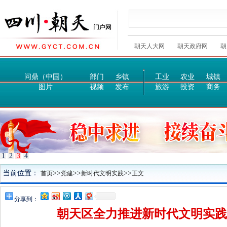
朝天人大网
朝天政府网
朝
问鼎（中国）
部门
乡镇
工业
农业
城镇
图片
视频
发布
旅游
投资
商务
1
2
3
4
当前位置：
>>
>>
>>
首页
党建
新时代文明实践
正文
分享到：
朝天区全力推进新时代文明实践