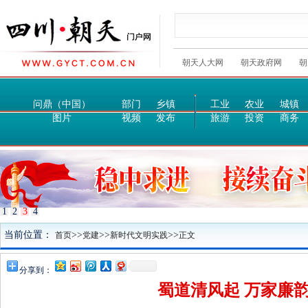
朝天人大网
朝天政府网
朝
问鼎（中国）
部门
乡镇
工业
农业
城镇
图片
视频
发布
旅游
投资
商务
1
2
3
4
当前位置：
>>
>>
>>
首页
党建
新时代文明实践
正文
分享到：
蜀道清风起 万家廉