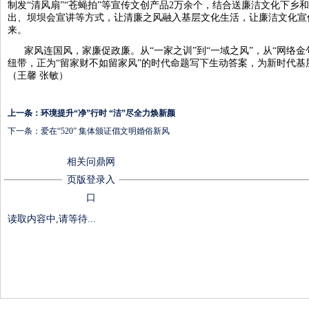
制发“清风扇”“苍蝇拍”等宣传文创产品2万余个，结合送廉洁文化下乡
出、坝坝会宣讲等方式，让清廉之风融入基层文化生活，让廉洁文化宣
来。
家风连国风，家廉促政廉。从“一家之训”到“一域之风”，从“网络金
纽带，正为“留家财不如留家风”的时代命题写下生动答案，为新时代基层
（王馨 张敏）
上一条：
环境提升“净”行时 “洁”尽全力焕新颜
下一条：
爱在“520” 集体颁证倡文明婚俗新风
相关问鼎网
页版登录入
口
读取内容中,请等待...