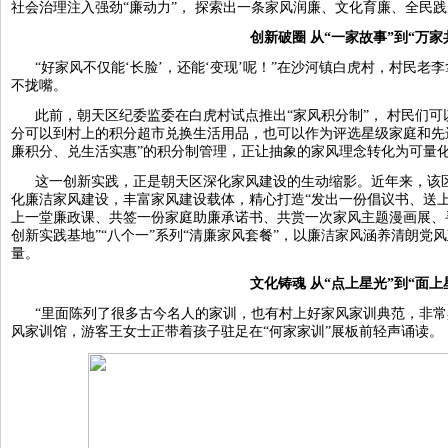
社会治理注入强劲“廉动力”， 探索出一条家风润廉、文化育廉、全民
创新破圈 从“一家故事”到“万家
“好家风不仅能‘长脸’，还能‘变现’呢！”在沙河镇白虎村，村民老
不拢嘴。
此前，朝天区纪委监委在白虎村试点推出“家风积分制”， 村民们可
分可以到村上的积分超市兑换生活用品，也可以作为评选星级家庭和先
廉积分、兑生活实惠”的积分制管理，正让抽象的家风理念转化为可量
这一创新实践，正是朝天区深化家风建设的生动缩影。近年来，该区
化廉洁家风建设，丰富家风建设载体，精心打造“发出一份倡议书、送
上一堂廉政课、共签一份家庭助廉承诺书、共赏一次家风主题漫画展、寻
创新实践基地”“八个一”系列“清廉家风套餐”，以廉洁家风涵养清朗党
量。
文化铸魂 从“点上星光”到“面上
“里面陈列了很多古今名人的家训，也有村上好家风家训典范，非常
风家训馆，游客王女士正带着孩子驻足在“何家家训”展板前轻声诵读。