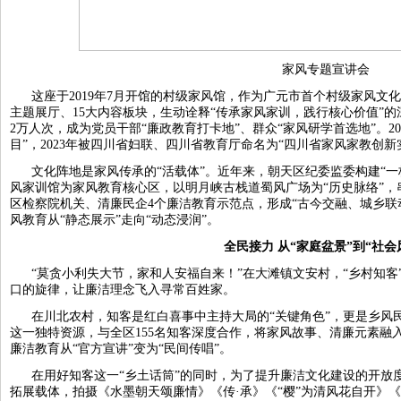
家风专题宣讲会
这座于2019年7月开馆的村级家风馆，作为广元市首个村级家风文化
主题展厅、15大内容板块，生动诠释“传承家风家训，践行核心价值”
2万人次，成为党员干部“廉政教育打卡地”、群众“家风研学首选地”。2
目”，2023年被四川省妇联、四川省教育厅命名为“四川省家风家教创新
文化阵地是家风传承的“活载体”。近年来，朝天区纪委监委构建“
风家训馆为家风教育核心区，以明月峡古栈道蜀风广场为“历史脉络”
区检察院机关、清廉民企4个廉洁教育示范点，形成“古今交融、城乡联
风教育从“静态展示”走向“动态浸润”。
全民接力 从“家庭盆景”到“社会
“莫贪小利失大节，家和人安福自来！”在大滩镇文安村，“乡村知
口的旋律，让廉洁理念飞入寻常百姓家。
在川北农村，知客是红白喜事中主持大局的“关键角色”，更是乡风
这一独特资源，与全区155名知客深度合作，将家风故事、清廉元素融
廉洁教育从“官方宣讲”变为“民间传唱”。
在用好知客这一“乡土话筒”的同时，为了提升廉洁文化建设的开放
拓展载体，拍摄《水墨朝天颂廉情》《传·承》《“樱”为清风花自开》《