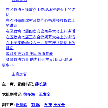
在区政协三项重点工作现场推进会上的讲
·
话
在沙河镇白虎村政协同心书屋授牌仪式上
·
的讲话
·
在区政协七届四次会议闭幕大会上的讲话
·
在区政协七届三次会议闭幕大会上的讲话
在中子实验学校六一儿童节庆祝活动上的
·
讲话
·
汲取党史力量 书写政协答卷
·
凝聚政协力量 助力社会主义现代化建设
更多>>
主席之窗
主 席、党组书记:
薛长勋
党组副书记:
徐多海
王发全
副主席:
赵清玲
刘 飘
石 英
王发全