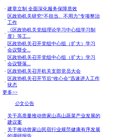
·
建章立制 全面深化服务保障质效
区政协机关研究“不担当、不用力”专项整治
·
工作
《区政协机关党组理论学习中心组学习制
·
度》等工...
区政协机关召开党组中心组（扩大）学习
·
会议暨全...
区政协机关召开党组中心组（扩大）学习
·
会议暨落...
·
区政协机关召开机关支部党员大会
区政协机关召开节后“收心会”迅速进入工作
·
状态
更多>>
公
文公告
关于高质量推动曾家山高山蔬菜产业发展的
·
建议案
关于推动曾家山民宿行业规范健康有序发展
·
的调研报告