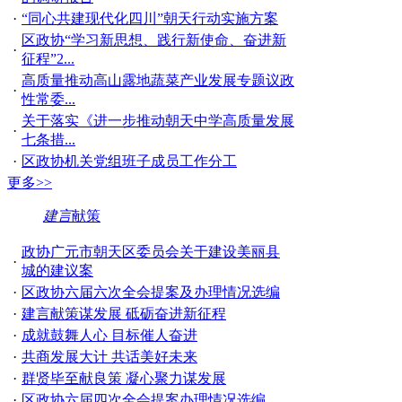
·
“同心共建现代化四川”朝天行动实施方案
区政协“学习新思想、践行新使命、奋进新
·
征程”2...
高质量推动高山露地蔬菜产业发展专题议政
·
性常委...
关于落实《进一步推动朝天中学高质量发展
·
七条措...
·
区政协机关党组班子成员工作分工
更多>>
建言
献策
政协广元市朝天区委员会关于建设美丽县
·
城的建议案
·
区政协六届六次全会提案及办理情况选编
·
建言献策谋发展 砥砺奋进新征程
·
成就鼓舞人心 目标催人奋进
·
共商发展大计 共话美好未来
·
群贤毕至献良策 凝心聚力谋发展
·
区政协六届四次全会提案办理情况选编