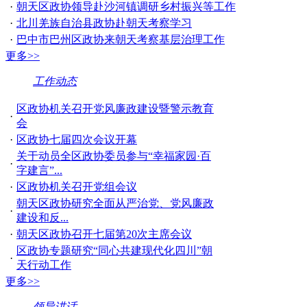
·
朝天区政协领导赴沙河镇调研乡村振兴等工作
·
北川羌族自治县政协赴朝天考察学习
·
巴中市巴州区政协来朝天考察基层治理工作
更多>>
工作动态
区政协机关召开党风廉政建设暨警示教育
·
会
·
区政协七届四次会议开幕
关于动员全区政协委员参与“幸福家园·百
·
字建言”...
·
区政协机关召开党组会议
朝天区政协研究全面从严治党、党风廉政
·
建设和反...
·
朝天区政协召开七届第20次主席会议
区政协专题研究“同心共建现代化四川”朝
·
天行动工作
更多>>
领导讲话