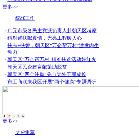
更多>>
统战
工作
·
广元市级各民主党派负责人赴朝天区考察
·
结对帮扶献真情，光亮工程暖人心
扶志+扶智，朝天区“万企帮万村”激发内生
·
动力
·
朝天区“万企帮万村”精准扶贫活动好红火
·
朝天区民企建言献策助脱贫
·
朝天区“四个注重”关心党外干部成长
·
市工商联来我区开展“两个健康”专题调研
1
2
3
4
5
更多>>
文史
集萃