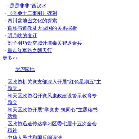
·
“是是非非”西汉水
·
《蚕桑十二事图》碑刻
·
四川盆地巴文化的探索
·
賨族与道教及大成国的关系探析
·
明月峡的变迁
·
刘子羽巧设空城计潭毒关智退金兵
·
重走红军路之朝天行
更多>>
学习
园地
区政协机关党支部深入开展“红色星期五”主
·
题党...
朝天区政协召开党风廉政建设警示教育专
·
题会
朝天区政协开展“学党史·筑同心”主题读书
·
活动
区政协迅速传达学习区委七届十五次全会
·
精神
·
中华人民共和国反间谍法