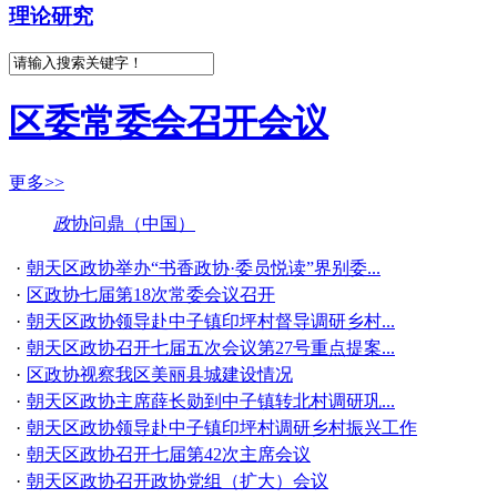
理论研究
区委常委会召开会议
更多>>
政
协问鼎（中国）
·
朝天区政协举办“书香政协·委员悦读”界别委...
·
区政协七届第18次常委会议召开
·
朝天区政协领导赴中子镇印坪村督导调研乡村...
·
朝天区政协召开七届五次会议第27号重点提案...
·
区政协视察我区美丽县城建设情况
·
朝天区政协主席薛长勋到中子镇转北村调研巩...
·
朝天区政协领导赴中子镇印坪村调研乡村振兴工作
·
朝天区政协召开七届第42次主席会议
·
朝天区政协召开政协党组（扩大）会议