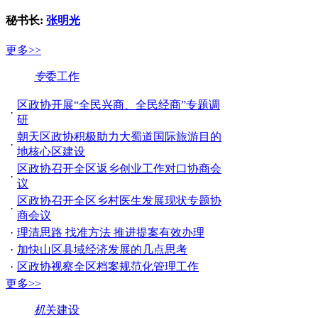
秘书长:
张明光
更多>>
专
委工作
区政协开展“全民兴商、全民经商”专题调
·
研
朝天区政协积极助力大蜀道国际旅游目的
·
地核心区建设
区政协召开全区返乡创业工作对口协商会
·
议
区政协召开全区乡村医生发展现状专题协
·
商会议
·
理清思路 找准方法 推进提案有效办理
·
加快山区县域经济发展的几点思考
·
​区政协视察全区档案规范化管理工作
更多>>
机
关建设